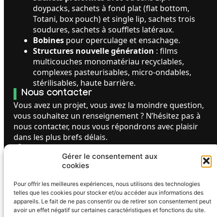
doypacks, sachets à fond plat (flat bottom,
Totani, box pouch) et single lip, sachets trois
soudures, sachets à soufflets latéraux.
Bobines
pour operculage et ensachage.
Structures nouvelle génération
: films
multicouches monomatériau recyclables,
complexes pasteurisables, micro-ondables,
stérilisables, haute barrière.
Nous contacter
Vous avez un projet, vous avez la moindre question,
vous souhaitez un renseignement ? N’hésitez pas à
nous contacter, nous vous répondrons avec plaisir
dans les plus brefs délais.
06 48 67 75 59
Gérer le consentement aux
FORMULAIRE DE CONTACT
cookies
Liens utiles
Pour offrir les meilleures expériences, nous utilisons des technologies
Présentation
telles que les cookies pour stocker et/ou accéder aux informations des
appareils. Le fait de ne pas consentir ou de retirer son consentement peut
Nos solutions
avoir un effet négatif sur certaines caractéristiques et fonctions du site.
Nos spécialités