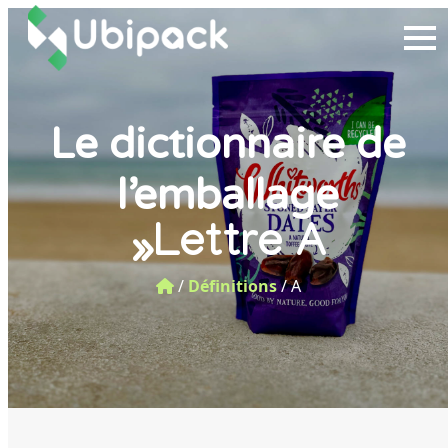
Le dictionnaire de
l’emballage
Lettre A
»
/
Définitions
/
A