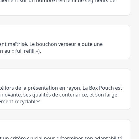
eulement sur un nombre restreint de segments de
ent maîtrisé. Le bouchon verseur ajoute une
 « full refill »).
té lors de la présentation en rayon. La Box Pouch est
 innovante, ses qualités de contenance, et son large
ment recyclables.
un critère crucial pour déterminer son adaptabilité