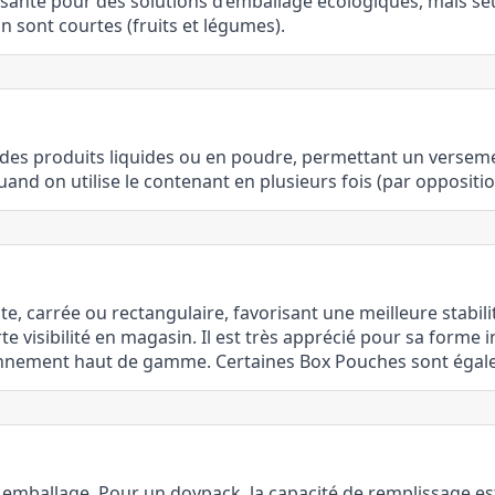
ssante pour des solutions d’emballage écologiques, mais s
 sont courtes (fruits et légumes).
 des produits liquides ou en poudre, permettant un versem
d on utilise le contenant en plusieurs fois (par opposition au
, carrée ou rectangulaire, favorisant une meilleure stabili
te visibilité en magasin. Il est très apprécié pour sa forme
ionnement haut de gamme. Certaines Box Pouches sont égale
mballage. Pour un doypack, la capacité de remplissage est 