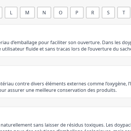
L
M
N
O
P
R
S
T
riau d’emballage pour faciliter son ouverture. Dans les do
utilisateur fluide et sans tracas lors de l’ouverture du sach
atériau contre divers éléments externes comme l’oxygène, l’
pour assurer une meilleure conservation des produits.
naturellement sans laisser de résidus toxiques. Les doyp