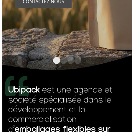
CONTACTEZ-NOUS
CONTACTEZ-NOUS
CONTACTEZ-NOUS
CONTACTEZ-NOUS
Ubipack
est une agence et
société spécialisée dans le
développement et la
commercialisation
emballages flexibles sur
d’