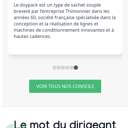
re
Le doypack est un type de sachet souple
Cet
l’emba
s’apprê
breveté par l’entreprise Thimonnier dans les
années 60, société française spécialisée dans la
conception et la réalisation de lignes et
machines de conditionnement innovantes et à
emb
hautes cadences.
VOIR TOUS NOS CONSEILS
Le mot du dirigeant