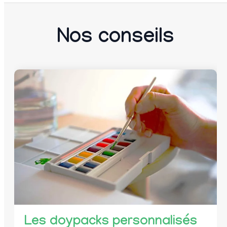
Nos conseils
L
F
Les doypacks personnalisés